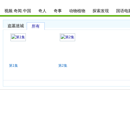
视频.奇闻.中国
奇人
奇事
动物植物
探索发现
国语电
盗墓迷城
所有
第1集
第2集