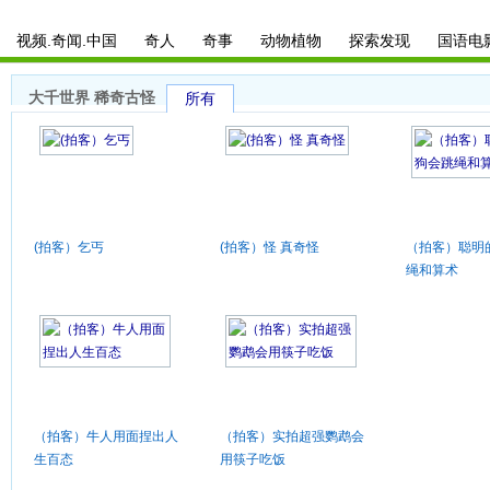
视频.奇闻.中国
奇人
奇事
动物植物
探索发现
国语电
大千世界 稀奇古怪
所有
(拍客）乞丐
(拍客）怪 真奇怪
（拍客）聪明
绳和算术
（拍客）牛人用面捏出人
（拍客）实拍超强鹦鹉会
生百态
用筷子吃饭