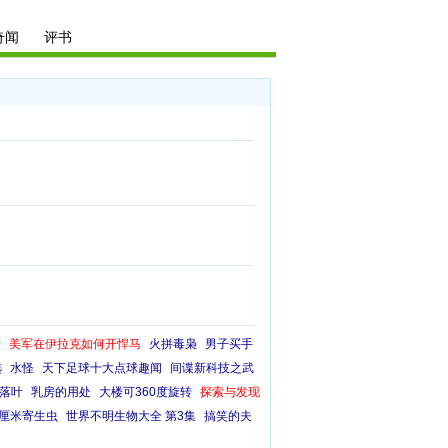
奇闻
评书
录
美军在伊拉克如何开悍马
火拼毒枭
男子买手
选
水怪
天下足球十大点球趣闻
间谍新科技之武
落叶
乳房的用处
大楼可360度旋转
探索与发现
9厘米寄生虫
世界不明生物大全 第3集
搞笑的夫