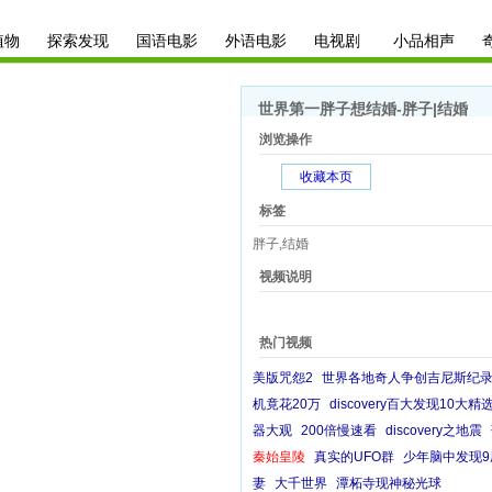
植物
探索发现
国语电影
外语电影
电视剧
小品相声
世界第一胖子想结婚-胖子|结婚
浏览操作
收藏本页
标签
胖子,结婚
视频说明
热门视频
美版咒怨2
世界各地奇人争创吉尼斯纪
机竟花20万
discovery百大发现10大精
器大观
200倍慢速看
discovery之地震
秦始皇陵
真实的UFO群
少年脑中发现
妻
大千世界
潭柘寺现神秘光球