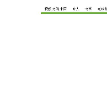
视频.奇闻.中国
奇人
奇事
动物