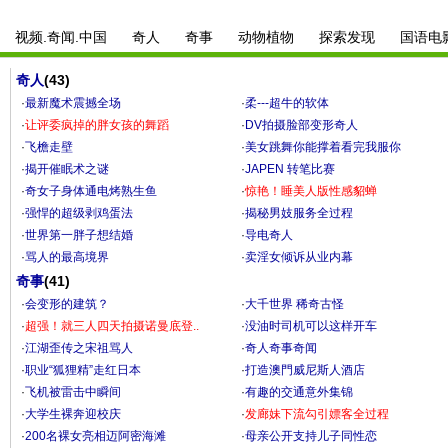
视频.奇闻.中国
奇人
奇事
动物植物
探索发现
国语电
奇人
(43)
·
最新魔术震撼全场
·
柔---超牛的软体
·
让评委疯掉的胖女孩的舞蹈
·
DV拍摄脸部变形奇人
·
飞檐走壁
·
美女跳舞你能撑着看完我服你
·
揭开催眠术之谜
·
JAPEN 转笔比赛
·
奇女子身体通电烤熟生鱼
·
惊艳！睡美人版性感貂蝉
·
强悍的超级剥鸡蛋法
·
揭秘男妓服务全过程
·
世界第一胖子想结婚
·
导电奇人
·
骂人的最高境界
·
卖淫女倾诉从业内幕
奇事
(41)
·
会变形的建筑？
·
大千世界 稀奇古怪
·
超强！就三人四天拍摄诺曼底登..
·
没油时司机可以这样开车
·
江湖歪传之宋祖骂人
·
奇人奇事奇闻
·
职业“狐狸精”走红日本
·
打造澳門威尼斯人酒店
·
飞机被雷击中瞬间
·
有趣的交通意外集锦
·
大学生裸奔迎校庆
·
发廊妹下流勾引嫖客全过程
·
200名裸女亮相迈阿密海滩
·
母亲公开支持儿子同性恋