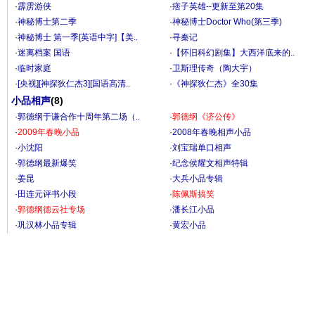
·
霹雳游侠
·
痞子英雄--更新至第20集
·
神秘博士第二季
·
神秘博士Doctor Who(第三季)
·
神秘博士 第一季[英语中字]【美..
·
寻秦记
·
迷离档案 国语
·
【怀旧科幻剧集】大西洋底来的..
·
临时家庭
·
卫斯理传奇（陶大宇）
·
[央视][神探狄仁杰3][国语高清..
·
《神探狄仁杰》全30集
小品相声
(8)
·
郭德纲于谦合作十周年第二场（..
·
郭德纲《济公传》
·
2009年春晚小品
·
2008年春晚相声小品
·
小沈阳
·
刘宝瑞单口相声
·
郭德纲最新爆笑
·
纪念侯耀文相声特辑
·
姜昆
·
大兵小品专辑
·
田连元评书小段
·
陈佩斯搞笑
·
郭德纲德云社专场
·
潘长江小品
·
巩汉林小品专辑
·
黄宏小品