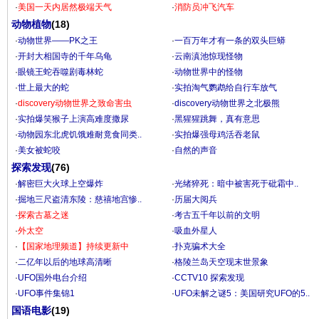
·
美国一天内居然极端天气
·
消防员冲飞汽车
动物植物
(18)
·
动物世界——PK之王
·
一百万年才有一条的双头巨蟒
·
开封大相国寺的千年乌龟
·
云南滇池惊现怪物
·
眼镜王蛇吞噬剧毒林蛇
·
动物世界中的怪物
·
世上最大的蛇
·
实拍淘气鹦鹉给自行车放气
·
discovery动物世界之致命害虫
·
discovery动物世界之北极熊
·
实拍爆笑猴子上演高难度撒尿
·
黑猩猩跳舞，真有意思
·
动物园东北虎饥饿难耐竟食同类..
·
实拍爆强母鸡活吞老鼠
·
美女被蛇咬
·
自然的声音
探索发现
(76)
·
解密巨大火球上空爆炸
·
光绪猝死：暗中被害死于砒霜中..
·
掘地三尺盗清东陵：慈禧地宫惨..
·
历届大阅兵
·
探索古墓之迷
·
考古五千年以前的文明
·
外太空
·
吸血外星人
·
【国家地理频道】持续更新中
·
扑克骗术大全
·
二亿年以后的地球高清晰
·
格陵兰岛天空现末世景象
·
UFO国外电台介绍
·
CCTV10 探索发现
·
UFO事件集锦1
·
UFO未解之谜5：美国研究UFO的5..
国语电影
(19)