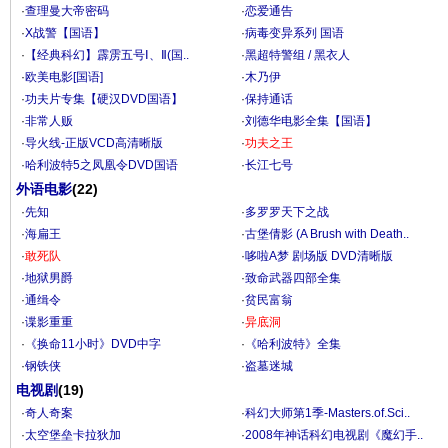
·
查理曼大帝密码
·
恋爱通告
·
X战警【国语】
·
病毒变异系列 国语
·
【经典科幻】霹雳五号Ⅰ、Ⅱ(国..
·
黑超特警组 / 黑衣人
·
欧美电影[国语]
·
木乃伊
·
功夫片专集【硬汉DVD国语】
·
保持通话
·
非常人贩
·
刘德华电影全集【国语】
·
导火线-正版VCD高清晰版
·
功夫之王
·
哈利波特5之凤凰令DVD国语
·
长江七号
外语电影
(22)
·
先知
·
多罗罗天下之战
·
海扁王
·
古堡倩影 (A Brush with Death..
·
敢死队
·
哆啦A梦 剧场版 DVD清晰版
·
地狱男爵
·
致命武器四部全集
·
通缉令
·
贫民富翁
·
谍影重重
·
异底洞
·
《换命11小时》DVD中字
·
《哈利波特》全集
·
钢铁侠
·
盗墓迷城
电视剧
(19)
·
奇人奇案
·
科幻大师第1季-Masters.of.Sci..
·
太空堡垒卡拉狄加
·
2008年神话科幻电视剧《魔幻手..